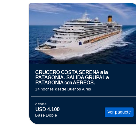
CRUCERO COSTA SERENA a la
PATAGONIA. SALIDA GRUPAL a
PATAGONIA con AÉREOS.
14 noches
desde Buenos Aires
desde
USD 4.100
Ver paquete
Base Doble