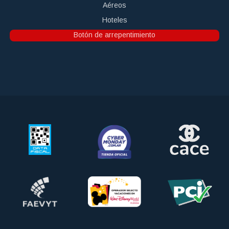
Botón de arrepentimiento
Teléfono: (11) 5263-8151. Operadores responsables:
All Seasons