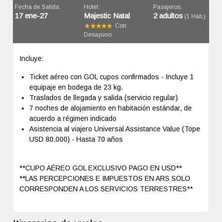
Fecha de Salida:
Hotel:
Pasajeros:
17 ene-27
Majestic Natal
2 adultos
(1 Hab.)
Con
Desayuno
Incluye:
Ticket aéreo con GOL cupos confirmados - Incluye 1
equipaje en bodega de 23 kg.
Traslados de llegada y salida (servicio regular)
7 noches de alojamiento en habitación estándar, de
acuerdo a régimen indicado
Asistencia al viajero Universal Assistance Value (Tope
USD 80.000) - Hasta 70 años
**CUPO AÉREO GOL EXCLUSIVO PAGO EN USD**
**LAS PERCEPCIONES E IMPUESTOS EN ARS SOLO
CORRESPONDEN A LOS SERVICIOS TERRESTRES**