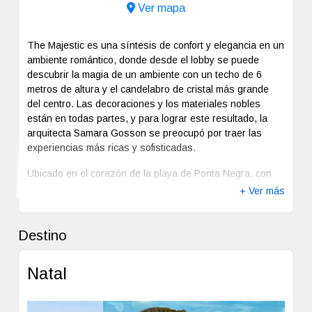
Ver mapa
The Majestic es una síntesis de confort y elegancia en un
ambiente romántico, donde desde el lobby se puede
descubrir la magia de un ambiente con un techo de 6
metros de altura y el candelabro de cristal más grande
del centro. Las decoraciones y los materiales nobles
están en todas partes, y para lograr este resultado, la
arquitecta Samara Gosson se preocupó por traer las
experiencias más ricas y sofisticadas.
Ubicado en el corazón de la playa de Ponta Negra, con
vista panorámica al mar y al famoso Morro do Careca,
+ Ver más
considerados las postales de la ciudad.
Destino
Estacionamiento
Gimnasio
Lavandería
Piscina
Sala de
WIFI
Juegos
Natal