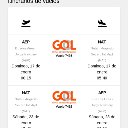
Itinerarios de vuelos
AEP
NAT
Buenos Aires -
Natal - Augusto
Jorge Newbery
Severo Intl Arpt
Vuelo 7493
(AEP)
(NAT)
Domingo, 17 de
Domingo, 17 de
enero
enero
00:15
05:40
NAT
AEP
Natal - Augusto
Buenos Aires -
Severo Intl Arpt
Jorge Newbery
Vuelo 7492
(NAT)
(AEP)
Sábado, 23 de
Sábado, 23 de
enero
enero