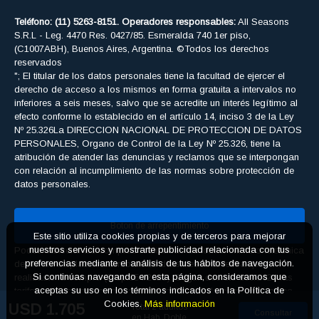
S.R.L - Leg. 4470 Res. 0427/85. Esmeralda 740 1er piso,
(C1007ABH), Buenos Aires, Argentina. ©Todos los derechos
reservados
"; El titular de los datos personales tiene la facultad de ejercer el
derecho de acceso a los mismos en forma gratuita a intervalos no
inferiores a seis meses, salvo que se acredite un interés legítimo al
efecto conforme lo establecido en el artículo 14, inciso 3 de la Ley
Nº 25.326La DIRECCION NACIONAL DE PROTECCION DE DATOS
PERSONALES, Organo de Control de la Ley Nº 25.326, tiene la
atribución de atender las denuncias y reclamos que se interpongan
con relación al incumplimiento de las normas sobre protección de
datos personales.
Boton de arrepentimiento
Podés cancelar tus compras realizadas de forma online o telefonica
dentro de un plazo máximo de 10 días desde la fecha que
Este sitio utiliza cookies propias y de terceros para mejorar
realizaste la compra (Disp.954/2025). Según decreto 809/2024 las
nuestros servicios y mostrarte publicidad relacionada con tus
tarifas aéreas se rigen por política tarifaria de la compañía aérea
preferencias mediante el análisis de tus hábitos de navegación.
informada antes de la contratación.
Si continúas navegando en esta página, consideramos que
aceptas su uso en los términos indicados en la Política de
Cookies.
Más información
USD 1.705
Total 2 adultos
Defensa del consumidor. Para reclamos
ingrese aquí
Consultar
en Hab. Doble