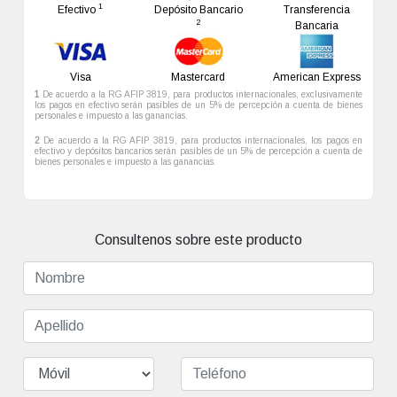
Tenis
Gimnasio
Guardería
Internet
Piscina
Piscina
Restaurante
Consultenos sobre este producto
Infantil
Infantil
Resto
Room
Sala de
Sala de
Sauna
Seguridad
Service
Juegos
Masajes
Servicio
Servicio
Servicio
Spa
de
de
de
Despertador
Maletería
Playa
Deseo que se comuniquen telefónicamente