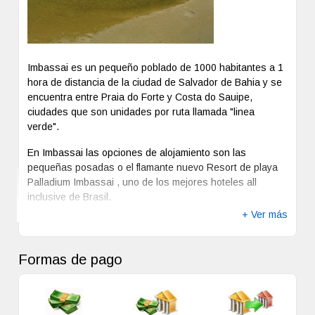
En Imbassai las opciones de alojamiento son las
Salvador, el diseño del complejo refleja una perfecta
pequeñas posadas o el flamante nuevo Resort de playa
armonía entre las instalaciones modernas y comodidades
Palladium Imbassai , uno de los mejores hoteles all
de un resort de primera clase y el bello entorno natural de
inclusive de Brasil.
bosques de cocoteros y los ríos que forman la costa
+ Ver más
"Green Line" de la región.
Habitaciones: 654 amplias y modernas habitaciones
Formas de pago
están distribuidas en 11 villas, siguiendo la filosofía
Palladium de baja densidad de construcción, permitiendo
a los huéspedes que se sientan inmersos en la
naturaleza.
1
Efectivo
Depósito Bancario
Transferencia
Grand Palladium Imbassaí Resort & Spa cuenta con 3
2
Bancaria
restaurantes temáticos "a la carta" (hindú, japonés y
brasileño "Rodizio"), así como con dos restaurantes tipo
bufet con cocina en directo y 10 bares repartidos por el
Visa
Mastercard
American Express
complejo. Servicio de sombrillas, hamacas, duchas y
1
De acuerdo a la RG AFIP 3819, para productos internacionales, exclusivamente
los pagos en efectivo serán pasibles de un 5% de percepción a cuenta de bienes
toallas gratis.
personales e impuesto a las ganancias.
2
De acuerdo a la RG AFIP 3819, para productos internacionales, los pagos en
efectivo y depósitos bancarios serán pasibles de un 5% de percepción a cuenta de
bienes personales e impuesto a las ganancias.
Acceso
Caja de
Cancha
Desayuno
Enfermería
Estacionamiento
Minusválidos
Seguridad
de