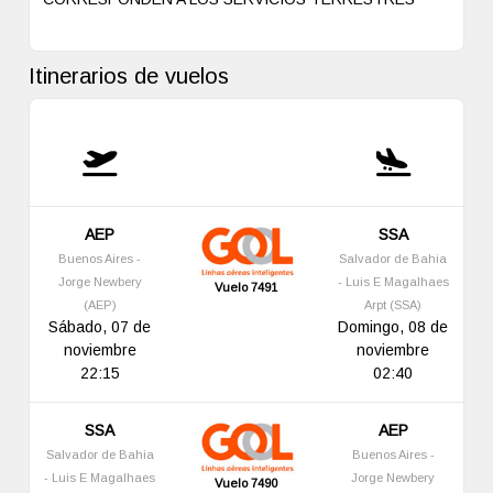
Itinerarios de vuelos
AEP
SSA
Buenos Aires -
Salvador de Bahia
Jorge Newbery
- Luis E Magalhaes
Vuelo 7491
(AEP)
Arpt (SSA)
Sábado, 07 de
Domingo, 08 de
noviembre
noviembre
22:15
02:40
SSA
AEP
Salvador de Bahia
Buenos Aires -
- Luis E Magalhaes
Jorge Newbery
Vuelo 7490