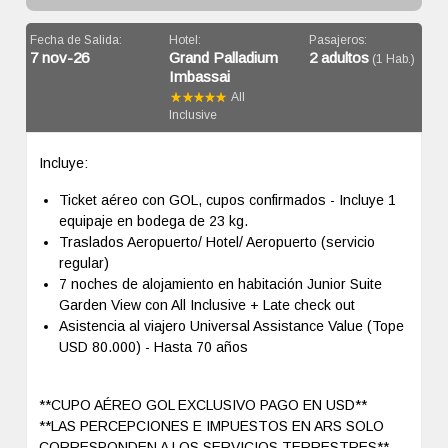
Fecha de Salida:
Hotel:
Pasajeros:
7 nov-26
Grand Palladium
2 adultos
(1 Hab.)
Imbassai
All
Inclusive
Incluye:
Ticket aéreo con GOL, cupos confirmados - Incluye 1
equipaje en bodega de 23 kg.
Traslados Aeropuerto/ Hotel/ Aeropuerto (servicio
regular)
7 noches de alojamiento en habitación Junior Suite
Garden View con All Inclusive + Late check out
Asistencia al viajero Universal Assistance Value (Tope
USD 80.000) - Hasta 70 años
**CUPO AÉREO GOL EXCLUSIVO PAGO EN USD**
**LAS PERCEPCIONES E IMPUESTOS EN ARS SOLO
CORRESPONDEN A LOS SERVICIOS TERRESTRES**