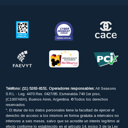
Teléfono: (11) 5263-8151. Operadores responsables:
All Seasons
S.R.L - Leg. 4470 Res. 0427/85. Esmeralda 740 1er piso,
(C1007ABH), Buenos Aires, Argentina. ©Todos los derechos
reservados
"; El titular de los datos personales tiene la facultad de ejercer el
derecho de acceso a los mismos en forma gratuita a intervalos no
inferiores a seis meses, salvo que se acredite un interés legítimo al
efecto conforme lo establecido en el artículo 14, inciso 3 de la Ley
Nº 25.326La DIRECCION NACIONAL DE PROTECCION DE DATOS
PERSONALES, Organo de Control de la Ley Nº 25.326, tiene la
atribución de atender las denuncias y reclamos que se interpongan
con relación al incumplimiento de las normas sobre protección de
datos personales.
Boton de arrepentimiento
Podés cancelar tus compras realizadas de forma online o telefonica
dentro de un plazo máximo de 10 días desde la fecha que