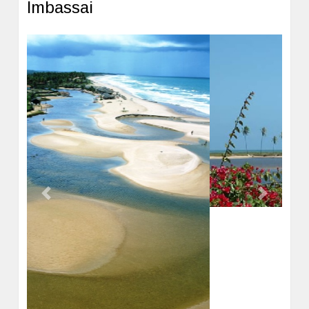
Imbassai
Forte y a tan solo 45 minutos del aeropuerto de Salvador.
El Grand Palladium Imbassai Resort & Spa se encuentra
dentro de la reserva natural de Imbassai, frente al mar de
la "Costa dos Coqueiros" y el hogar del río que le da su
nombre. El complejo de extensas playas vírgenes, dunas
y zonas protegidas lo convierten en un lugar único para
unas vacaciones, una boda o evento.
Previous
Next
Locaciones fantásticas para la ceremonia. Vistas
panorámicas al mar. Flexibilidad para poder adaptar cada
detalle a tus deseos.
Impresionantes resorts respetuosos con el medio
ambiente. Experiencias de lujo de cinco estrellas,
servicios incomparables a un precio increíble tanto para
la pareja como para los invitados. Y, lo más importante, tu
Imbassai es un pequeño poblado de 1000 habitantes a 1
Coordinador de Bodas se ocupará de planificarlo todo
hora de distancia de la ciudad de Salvador de Bahia y se
para que la pareja pueda centrarse en disfrutar de cada
encuentra entre Praia do Forte y Costa do Sauipe,
paso de esta dulce travesía.
ciudades que son unidades por ruta llamada "linea
verde".
A sólo 10 minutos a pie de Imbassai, cerca del pueblo de
Praia do Forte y a unos 45 minutos del aeropuerto de