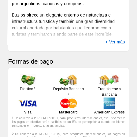
por argentinos, cariocas y europeos.
Buzios ofrece un elegante entorno de naturelaza e
infrastructura turística y también una gran diversidad
cultural aportada por habitantes que llegaron como
turistas y terminaron siendo parte de este increíble
destino.
+ Ver más
El centro de Buzios es muy elegante , en él se destaca la
peatonal Rua das Pedras que ofrece un sin número de
Formas de pago
tiendas, bares , restaurantes y gran cantidad de
opciones para que la noche sea entretenida y variada.
Una caminata por la Orla Bardot para ver el atarceder
1
sobre el mar es un paseo que nadie puede perderse en
Efectivo
Depósito Bancario
Transferencia
2
Bancaria
Buzios y tampoco una cena en el centro gastronómico de
Porto da Barra de Manguinhos.
Visa
Mastercard
American Express
Las atractivas playas Joao Fernandez, Ferradura, Geribá
1
De acuerdo a la RG AFIP 3819, para productos internacionales, exclusivamente
, Tartaruga, Brava, Osos son algunas de las mas visitas.
los pagos en efectivo serán pasibles de un 5% de percepción a cuenta de bienes
personales e impuesto a las ganancias.
Con un sin número de posadas para todo tipo de turistas
2
De acuerdo a la RG AFIP 3819, para productos internacionales, los pagos en