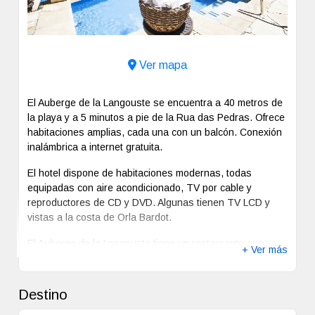
Ver mapa
El Auberge de la Langouste se encuentra a 40 metros de
la playa y a 5 minutos a pie de la Rua das Pedras. Ofrece
habitaciones amplias, cada una con un balcón. Conexión
inalámbrica a internet gratuita.
El hotel dispone de habitaciones modernas, todas
equipadas con aire acondicionado, TV por cable y
reproductores de CD y DVD. Algunas tienen TV LCD y
vistas a la costa de Orla Bardot.
El Auberge de la Langouste tiene un restaurante que
+ Ver más
sirve cocina local y que ofrece vistas a la amplia piscina
exterior.
Destino
Hay un aparcamiento gratuito. El hotel también cuenta
con instalaciones para hacer barbacoas, sauna y jacuzzi.