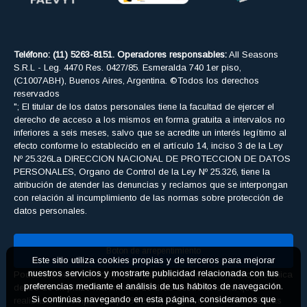
Teléfono: (11) 5263-8151. Operadores responsables:
All Seasons
S.R.L - Leg. 4470 Res. 0427/85. Esmeralda 740 1er piso,
(C1007ABH), Buenos Aires, Argentina. ©Todos los derechos
reservados
"; El titular de los datos personales tiene la facultad de ejercer el
derecho de acceso a los mismos en forma gratuita a intervalos no
inferiores a seis meses, salvo que se acredite un interés legítimo al
efecto conforme lo establecido en el artículo 14, inciso 3 de la Ley
Nº 25.326La DIRECCION NACIONAL DE PROTECCION DE DATOS
PERSONALES, Organo de Control de la Ley Nº 25.326, tiene la
atribución de atender las denuncias y reclamos que se interpongan
con relación al incumplimiento de las normas sobre protección de
datos personales.
Boton de arrepentimiento
Este sitio utiliza cookies propias y de terceros para mejorar
Podés cancelar tus compras realizadas de forma online o telefonica
nuestros servicios y mostrarte publicidad relacionada con tus
dentro de un plazo máximo de 10 días desde la fecha que
preferencias mediante el análisis de tus hábitos de navegación.
realizaste la compra (Disp.954/2025). Según decreto 809/2024 las
Si continúas navegando en esta página, consideramos que