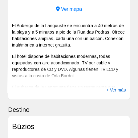
Ver mapa
El Auberge de la Langouste se encuentra a 40 metros de
la playa y a 5 minutos a pie de la Rua das Pedras. Ofrece
habitaciones amplias, cada una con un balcón. Conexión
inalámbrica a internet gratuita.
El hotel dispone de habitaciones modernas, todas
equipadas con aire acondicionado, TV por cable y
reproductores de CD y DVD. Algunas tienen TV LCD y
vistas a la costa de Orla Bardot.
El Auberge de la Langouste tiene un restaurante que
+ Ver más
sirve cocina local y que ofrece vistas a la amplia piscina
exterior.
Destino
Hay un aparcamiento gratuito. El hotel también cuenta
con instalaciones para hacer barbacoas, sauna y jacuzzi.
Las playas de Canto, Ossos, Azeda y João Fernandes
Búzios
son accesibles a pie.