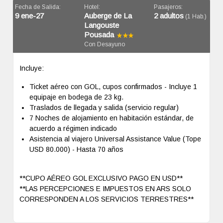
Fecha de Salida:
Hotel:
Pasajeros:
9 ene-27
Auberge de La
2 adultos
(1 Hab.)
Langouste
Pousada
Con Desayuno
Incluye:
Ticket aéreo con GOL, cupos confirmados - Incluye 1
equipaje en bodega de 23 kg.
Traslados de llegada y salida (servicio regular)
7 Noches de alojamiento en habitación estándar, de
acuerdo a régimen indicado
Asistencia al viajero Universal Assistance Value (Tope
USD 80.000) - Hasta 70 años
**CUPO AÉREO GOL EXCLUSIVO PAGO EN USD**
**LAS PERCEPCIONES E IMPUESTOS EN ARS SOLO
CORRESPONDEN A LOS SERVICIOS TERRESTRES**