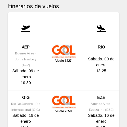
Itinerarios de vuelos
AEP
RIO
Buenos Aires -
Sábado, 09 de
Jorge Newbery
Vuelo 7227
enero
(AEP)
Sábado, 09 de
13:25
enero
10:30
GIG
EZE
Rio De Janeiro - Rio
Buenos Aires -
Internacional (GIG)
Ezeiza Intl (EZE)
Vuelo 7658
Sábado, 16 de
Sábado, 16 de
enero
enero