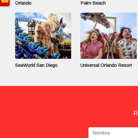
Orlando
Palm Beach
SeaWorld San Diego
Universal Orlando Resort
R