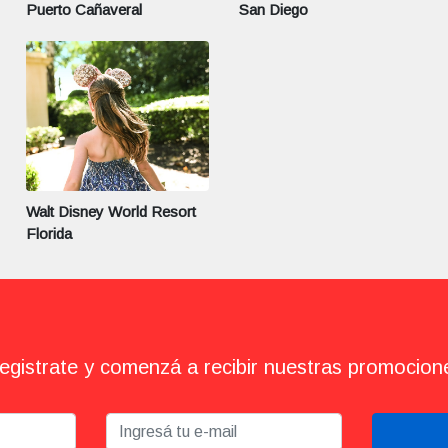
Puerto Cañaveral
San Diego
Walt Disney World Resort
Florida
egistrate y comenzá a recibir nuestras promocion