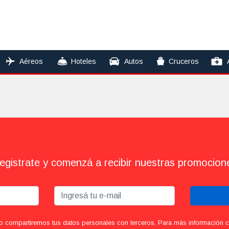
Aéreos
Hoteles
Autos
Cruceros
egistrate y comenzá a recibir nuestras promocion
o compartiremos tus datos personales con terceros. Para más información con