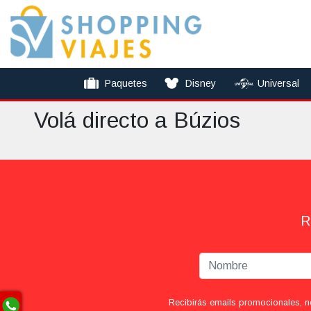
Paquetes
Disney
Universal
Volá directo a Búzios
R
Recibirás emails promocionales, n