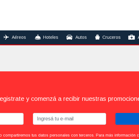
Aéreos
Hoteles
Autos
Cruceros
egistrate y comenzá a recibir nuestras promocion
o compartiremos tus datos personales con terceros. Para más información con