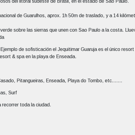
sos del litoral sudeste de Brasil, en el estado de Sao Paulo.
acional de Guarulhos, aprox. 1h 50m de traslado, y a 14 kilóme
 verde sobre las sierras que unen con Sao Paulo a la costa. Ll
da
 Ejemplo de sofisticación el Jequitimar Guaruja es el único resor
esort & spa en la playa de Enseada.
Casado, Pitangueiras, Enseada, Playa do Tombo, etc.......
as, Surf
 recorrer toda la ciudad.