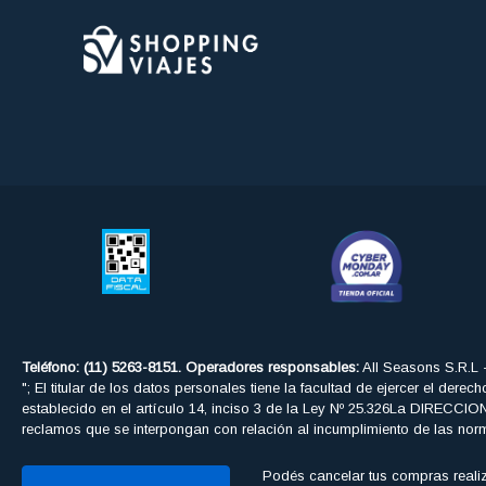
Teléfono: (11) 5263-8151. Operadores responsables:
All Seasons S.R.L 
"; El titular de los datos personales tiene la facultad de ejercer el der
establecido en el artículo 14, inciso 3 de la Ley Nº 25.326La DIRE
reclamos que se interpongan con relación al incumplimiento de las nor
Podés cancelar tus compras realiz