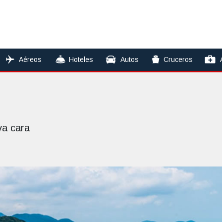
Aéreos
Hoteles
Autos
Cruceros
va cara