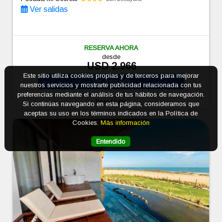
Ver salidas
RESERVA AHORA
desde
USD 2.966
Este sitio utiliza cookies propias y de terceros para mejorar
Ver
paquete
nuestros servicios y mostrarte publicidad relacionada con tus
preferencias mediante el análisis de tus hábitos de navegación.
Precio por persona
Base Doble
Si continúas navegando en esta página, consideramos que
aceptas su uso en los términos indicados en la Política de
Cookies.
Más información
Entendido