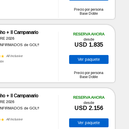
Precio por persona
Base Doble
ho + Il Campanario
RESERVA AHORA
RE 2026
desde
USD 1.835
ONFIRMADOS de GOL!!
All Inclusive
Ver
paquete
ión
Precio por persona
Base Doble
ho + Il Campanario
RESERVA AHORA
RE 2026
desde
USD 2.156
ONFIRMADOS de GOL!!
All Inclusive
Ver
paquete