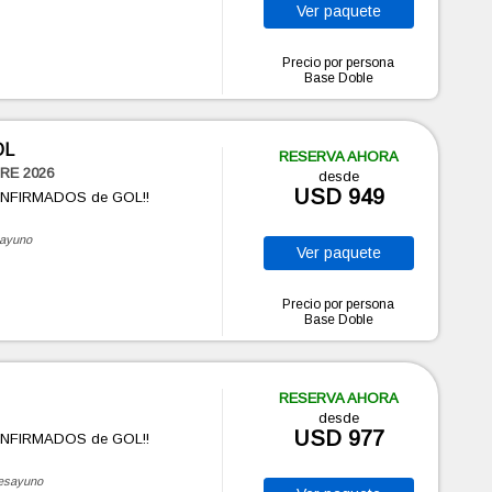
Ver
paquete
Precio por persona
Base Doble
OL
RESERVA AHORA
RE 2026
desde
USD 949
ONFIRMADOS de GOL!!
ayuno
Ver
paquete
Precio por persona
Base Doble
RESERVA AHORA
desde
USD 977
ONFIRMADOS de GOL!!
esayuno