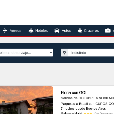
Aéreos
Hoteles
Autos
Cruceros
Floria con GOL
Salidas de OCTUBRE a NOVIEMB
Paquetes a Brasil con CUPOS C
7 noches
desde Buenos Aires
Balmare Hotel
Con Desayuno