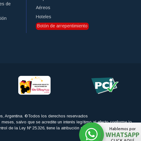
es de
Aéreos
Hoteles
ción
Botón de arrepentimiento
es, Argentina. ©Todos los derechos reservados
is meses, salvo que se acredite un interés legítimo al efecto conforme lo
 la Ley Nº 25.326, tiene la atribución de atender las denuncias y