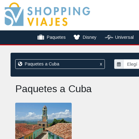
Paquetes
Disney
Universal
Paquetes a Cuba
x
Paquetes a Cuba